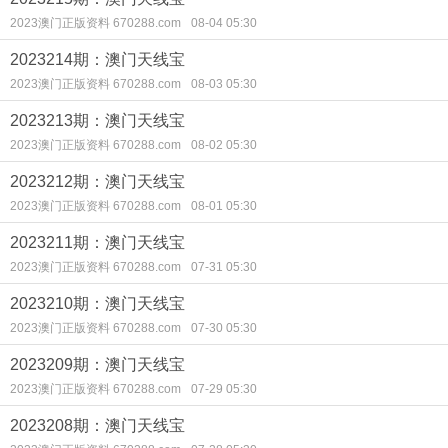
2023澳门正版资料 670288.com
08-04 05:30
2023214期：澳门天线宝
2023澳门正版资料 670288.com
08-03 05:30
2023213期：澳门天线宝
2023澳门正版资料 670288.com
08-02 05:30
2023212期：澳门天线宝
2023澳门正版资料 670288.com
08-01 05:30
2023211期：澳门天线宝
2023澳门正版资料 670288.com
07-31 05:30
2023210期：澳门天线宝
2023澳门正版资料 670288.com
07-30 05:30
2023209期：澳门天线宝
2023澳门正版资料 670288.com
07-29 05:30
2023208期：澳门天线宝