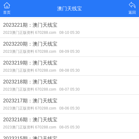
澳门天线宝
首页
返回
2023221期：澳门天线宝
2023澳门正版资料 670288.com
08-10 05:30
2023220期：澳门天线宝
2023澳门正版资料 670288.com
08-09 05:30
2023219期：澳门天线宝
2023澳门正版资料 670288.com
08-08 05:30
2023218期：澳门天线宝
2023澳门正版资料 670288.com
08-07 05:30
2023217期：澳门天线宝
2023澳门正版资料 670288.com
08-06 05:30
2023216期：澳门天线宝
2023澳门正版资料 670288.com
08-05 05:30
2023215期：澳门天线宝