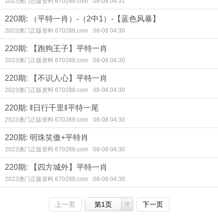
2023澳门正版资料 670288.com
08-08 04:31
220期: （平特一肖）-（2中1）-【蓝色风暴】
2023澳门正版资料 670288.com
08-08 04:30
220期: 【跑狗王子】平特一肖
2023澳门正版资料 670288.com
08-08 04:30
220期: 【不识人心】平特一肖
2023澳门正版资料 670288.com
08-08 04:30
220期: ‖日行千里‖平特一尾
2023澳门正版资料 670288.com
08-08 04:30
220期: 明珠笑傲+平特肖
2023澳门正版资料 670288.com
08-08 04:30
220期: 【四方城外】平特一肖
2023澳门正版资料 670288.com
08-08 04:30
上一页
第1页
下一页