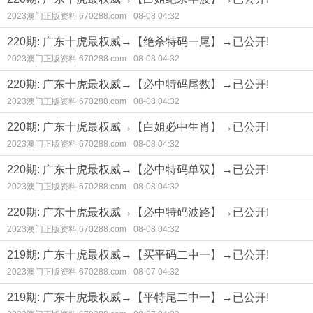
2023澳门正版资料 670288.com
08-08 04:32
220期: 广东十虎最权威→【绝杀特码一尾】→已公开!
2023澳门正版资料 670288.com
08-08 04:32
220期: 广东十虎最权威→【必中特码尾数】→已公开!
2023澳门正版资料 670288.com
08-08 04:32
220期: 广东十虎最权威→【白姐必中生肖】→已公开!
2023澳门正版资料 670288.com
08-08 04:32
220期: 广东十虎最权威→【必中特码单双】→已公开!
2023澳门正版资料 670288.com
08-08 04:32
220期: 广东十虎最权威→【必中特码波路】→已公开!
2023澳门正版资料 670288.com
08-08 04:32
219期: 广东十虎最权威→【买平码二中一】→已公开!
2023澳门正版资料 670288.com
08-07 04:32
219期: 广东十虎最权威→【平特尾二中一】→已公开!