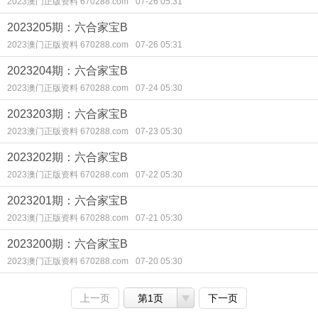
2023澳门正版资料 670288.com
07-26 05:31
2023205期：六合家宝B
2023澳门正版资料 670288.com
07-26 05:31
2023204期：六合家宝B
2023澳门正版资料 670288.com
07-24 05:30
2023203期：六合家宝B
2023澳门正版资料 670288.com
07-23 05:30
2023202期：六合家宝B
2023澳门正版资料 670288.com
07-22 05:30
2023201期：六合家宝B
2023澳门正版资料 670288.com
07-21 05:30
2023200期：六合家宝B
2023澳门正版资料 670288.com
07-20 05:30
上一页
第1页
下一页