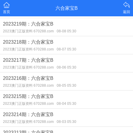
六合家宝B
首页
返回
2023219期：六合家宝B
2023澳门正版资料 670288.com
08-08 05:30
2023218期：六合家宝B
2023澳门正版资料 670288.com
08-07 05:30
2023217期：六合家宝B
2023澳门正版资料 670288.com
08-06 05:30
2023216期：六合家宝B
2023澳门正版资料 670288.com
08-05 05:30
2023215期：六合家宝B
2023澳门正版资料 670288.com
08-04 05:30
2023214期：六合家宝B
2023澳门正版资料 670288.com
08-03 05:30
2023213期：六合家宝B