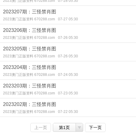
2023澳门正版资料 670288.com
07-28 05:30
2023207期：三怪禁肖图
2023澳门正版资料 670288.com
07-27 05:30
2023206期：三怪禁肖图
2023澳门正版资料 670288.com
07-26 05:30
2023205期：三怪禁肖图
2023澳门正版资料 670288.com
07-26 05:30
2023204期：三怪禁肖图
2023澳门正版资料 670288.com
07-24 05:30
2023203期：三怪禁肖图
2023澳门正版资料 670288.com
07-23 05:30
2023202期：三怪禁肖图
2023澳门正版资料 670288.com
07-22 05:30
上一页
第1页
下一页